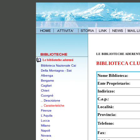
LE BIBLIOTECHE ADERENT
Le biblioteche aderenti
BIBLIOTECA CLU
Biblioteca Nazionale Cai
Della Montagna - Sat
Nome Biblioteca:
Albenga
Bergamo
Ente Proprietario:
Cagliari
Chieri
Indirizzo:
Cuorgnè
C.a.p.:
.. Descrizione
.. Caratteristiche
Località:
Firenze
Provincia:
L'Aquila
Lucca
Telefono:
Milano
Napoli
Fax:
Novara