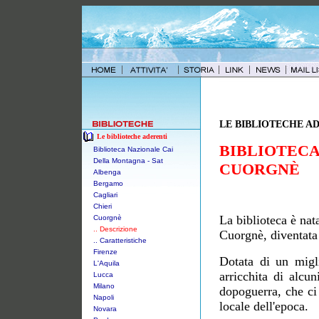
LE BIBLIOTECHE A
Le biblioteche aderenti
BIBLIOTEC
Biblioteca Nazionale Cai
Della Montagna - Sat
CUORGN
È
Albenga
Bergamo
Cagliari
Chieri
La biblioteca è nat
Cuorgnè
.. Descrizione
Cuorgnè, diventata
.. Caratteristiche
Firenze
Dotata di un migl
L'Aquila
arricchita di alcun
Lucca
Milano
dopoguerra, che ci 
Napoli
locale dell'epoca.
Novara