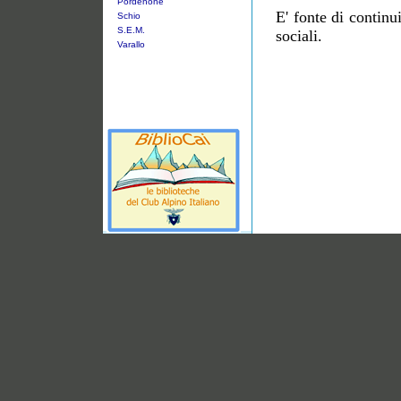
Pordenone
E' fonte di continu
Schio
S.E.M.
sociali.
Varallo